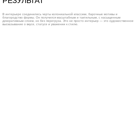
РЕЗУЛЬТАТ
В интерьере соединились черты колониальной классики, барочные мотивы и
благородство формы. Он получился масштабным и тактильным, с насыщенным
декоративным слоем, но без перегруза. Это не просто интерьер — это художественное
высказывание о вкусе, статусе и уважении к стилю.