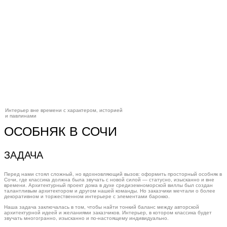
Интерьер вне времени с характером, историей
и павлинами
ОСОБНЯК В СОЧИ
ЗАДАЧА
Перед нами стоял сложный, но вдохновляющий вызов: оформить просторный особняк в
Сочи, где классика должна была звучать с новой силой — статусно, изысканно и вне
времени. Архитектурный проект дома в духе средиземноморской виллы был создан
талантливым архитектором и другом нашей команды. Но заказчики мечтали о более
декоративном и торжественном интерьере с элементами барокко.
Наша задача заключалась в том, чтобы найти тонкий баланс между авторской
архитектурной идеей и желаниями заказчиков. Интерьер, в котором классика будет
звучать многогранно, изысканно и по-настоящему индивидуально.