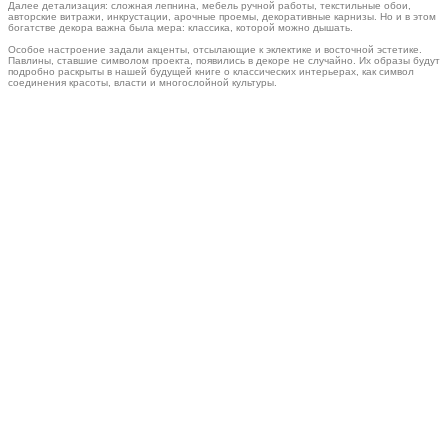
Далее детализация: сложная лепнина, мебель ручной работы, текстильные обои,
авторские витражи, инкрустации, арочные проемы, декоративные карнизы. Но и в этом
богатстве декора важна была мера: классика, которой можно дышать.
Особое настроение задали акценты, отсылающие к эклектике и восточной эстетике.
Павлины, ставшие символом проекта, появились в декоре не случайно. Их образы будут
подробно раскрыты в нашей будущей книге о классических интерьерах, как символ
соединения красоты, власти и многослойной культуры.